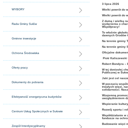
3
lipca
2026
WYBORY
Wielki powrót do 
Wielki powrót do 
​Z dumą i wielką r
Rada Gminy Sułów
wydarzenia o char
Współpracy!
To właśnie głębok
dawnych Grodów C
Gminne inwestycje
Na terenie gminy 
Na terenie gminy 
​Oficjalne dokume
Ochrona Środowiska
Piotr Kaliszewski
Robert Bondyra – 
Oferty pracy
​W tej doniosłej 
Publicznej w Suł
​Jaki jest cel nasz
Dokumenty do pobrania
​W poczuciu wspól
trwałych więzi, n
solidarności. Nas
​Wzajemną promocj
Efektywność energetyczna budynków
uwzględnieniem d
Wspieranie kultur
Rozwój sportu i re
Centrum Usług Społecznych w Sułowie
Współdziałanie w 
fundusze na ochro
Budowanie więzi 
Zespół Interdyscyplinarny