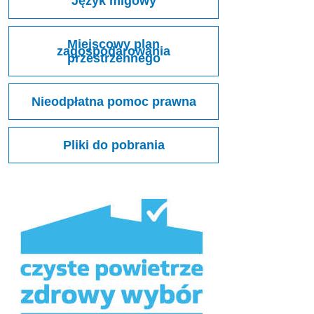
Język migowy
Miejscowy plan
zagospodarowania
przestrzennego
Nieodpłatna pomoc prawna
Pliki do pobrania