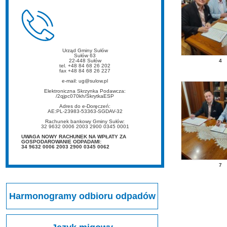
Urząd Gminy Sułów
Sułów 63
22-448 Sułów
4
tel. +48 84 68 26 202
fax +48 84 68 26 227
e-mail: ug@sulow.pl
Elektroniczna Skrzynka Podawcza:
/2qjpc070kh/SkrytkaESP
Adres do e-Doręczeń:
AE:PL-23983-53363-SGDAV-32
Rachunek bankowy Gminy Sułów:
32 9632 0006 2003 2900 0345 0001
UWAGA NOWY RACHUNEK NA WPŁATY ZA
GOSPODAROWANIE ODPADAMI:
34 9632 0006 2003 2900 0345 0062
7
Harmonogramy odbioru odpadów