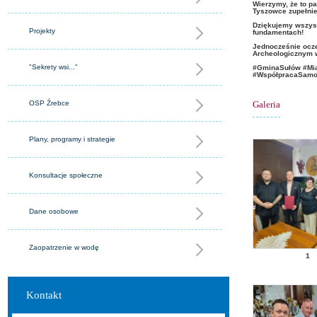
​Wierzymy, że to p
Tyszowce zupełnie
​Dziękujemy wszys
Projekty
fundamentach!
Jednocześnie ocze
Archeologicznym 
"Sekrety wsi..."
#GminaSułów #Mia
#WspółpracaSamor
OSP Źrebce
Galeria
Plany, programy i strategie
Konsultacje społeczne
Dane osobowe
Zaopatrzenie w wodę
1
Kontakt