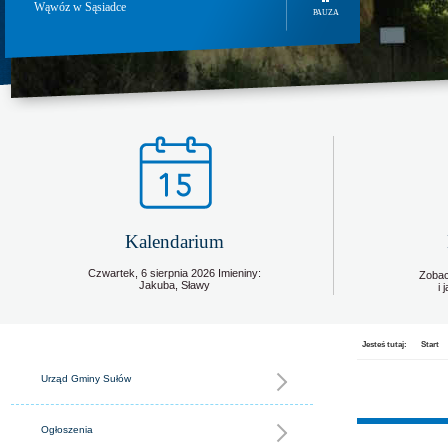
Wąwóz w Sąsiadce
PAUZA
Kalendarium
Czwartek,
6
sierpnia
2026
Imieniny:
Zobac
Jakuba, Sławy
i
Jesteś tutaj:
Start
Urząd Gminy Sułów
Ogłoszenia