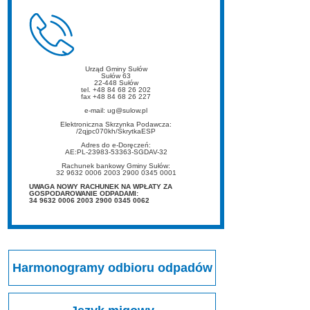
Urząd Gminy Sułów
Sułów 63
22-448 Sułów
tel. +48 84 68 26 202
fax +48 84 68 26 227
e-mail: ug@sulow.pl
Elektroniczna Skrzynka Podawcza:
/2qjpc070kh/SkrytkaESP
Adres do e-Doręczeń:
AE:PL-23983-53363-SGDAV-32
Rachunek bankowy Gminy Sułów:
32 9632 0006 2003 2900 0345 0001
UWAGA NOWY RACHUNEK NA WPŁATY ZA
GOSPODAROWANIE ODPADAMI:
34 9632 0006 2003 2900 0345 0062
Harmonogramy odbioru odpadów