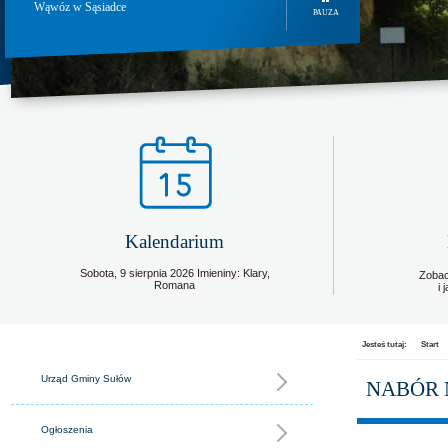
Wąwóz w Sąsiadce
PAUZA
Kalendarium
Sobota,
9
sierpnia
2026
Imieniny: Klary,
Zobac
Romana
i
Jesteś tutaj:
Start
Urząd Gminy Sułów
NABÓR 
Ogłoszenia