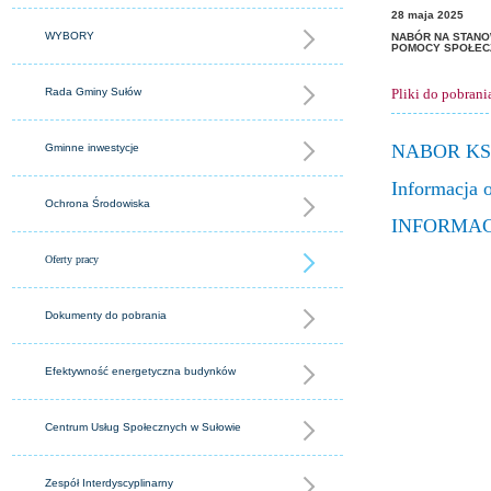
28
maja
2025
WYBORY
NABÓR NA STANO
POMOCY SPOŁEC
Rada Gminy Sułów
Pliki do pobrani
NABOR KSI
Gminne inwestycje
Informacja 
Ochrona Środowiska
INFORMAC
Oferty pracy
Dokumenty do pobrania
Efektywność energetyczna budynków
Centrum Usług Społecznych w Sułowie
Zespół Interdyscyplinarny