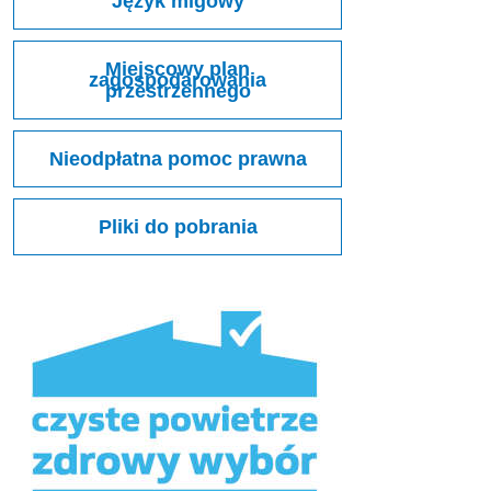
Język migowy
Miejscowy plan
zagospodarowania
przestrzennego
Nieodpłatna pomoc prawna
Pliki do pobrania